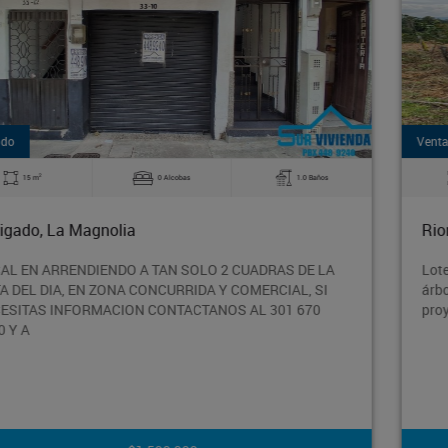
Venta
2
9258 m
0 Alcobas
0.0 Baños
Rionegro, Rionegro
Lote de suave inclinación, con bosque de eucaliptos y
árboles nativosUsos para Vivienda campestre y&nbsp;par
proyectos agropecuarios.