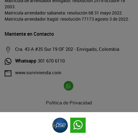
Matrícula de arrendador envigado: resolución 2519 octubre 16
2003.
Matricula arrendador sabaneta: resolución 68 31 mayo 2022.
Matrícula arrendador Itagüí: resolución 77173 agosto 3 de 2022.
Mantente en Contacto
Cra. 43 A #35 Sur 19 OF 202 - Envigado, Colombia
Whatsapp
301 670 6110
www.survivienda.com
Política de Privacidad