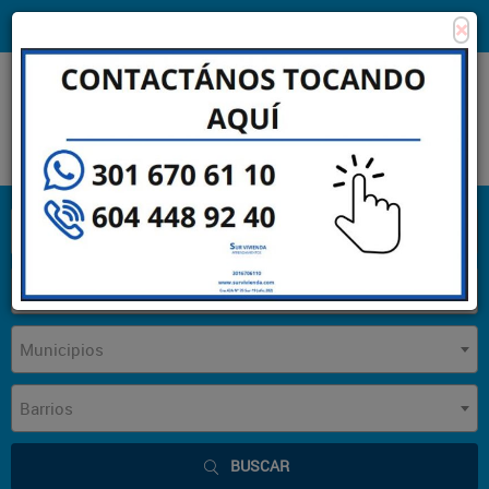
×
Consigna tu propiedad
Zona Clientes
Tipo de inmueble
Municipios
Barrios
BUSCAR