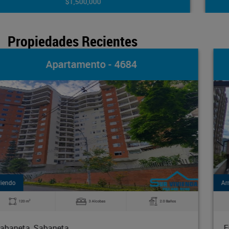
$925,800,000
Propiedades Recientes
Apartamento - 4683
Arriendo
2
70 m
3 Alcobas
2.0 Baños
Envigado, Las Vegas