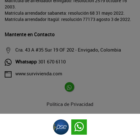
Matrícula de arrendador envigado: resolución 2519 octubre 16
2003.
Matricula arrendador sabaneta: resolución 68 31 mayo 2022.
Matrícula arrendador Itagüí: resolución 77173 agosto 3 de 2022.
Mantente en Contacto
Cra. 43 A #35 Sur 19 OF 202 - Envigado, Colombia
Whatsapp
301 670 6110
www.survivienda.com
Política de Privacidad