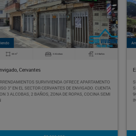
Arriendo
2
90 m
3 Alcobas
2.0 Baños
Envigado, Los Naranjos
SURVIVIENDA ARRENDAMIENTOS ARRIENDA APTO
SEGUNDO PISO EN BARRIO LOS NARANJOS MUY AMPLIO,
90MTS QUE CONSTAN DE 3 HAB, 2BAÑOS, COCINA
INTEGRAL. SOLICITA