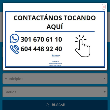
×
Consigna tu propiedad
Zona Clientes
Tipo de inmueble
Municipios
Barrios
BUSCAR