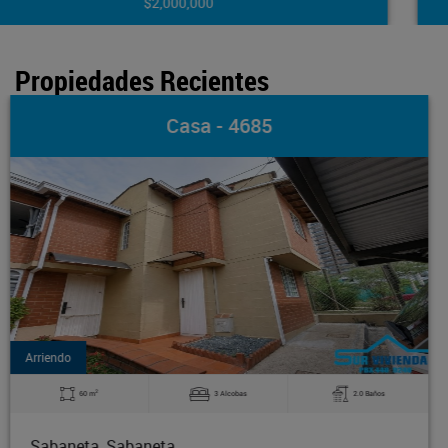
$2,800,000
Propiedades Recientes
Apartamento - 4684
Arriendo
2
120 m
3 Alcobas
2.0 Baños
Sabaneta, Sabaneta