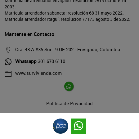
Matrícula de arrendador envigado: resolución 2519 octubre 16
2003.
Matricula arrendador sabaneta: resolución 68 31 mayo 2022.
Matrícula arrendador Itagüí: resolución 77173 agosto 3 de 2022.
Mantente en Contacto
Cra. 43 A #35 Sur 19 OF 202 - Envigado, Colombia
Whatsapp
301 670 6110
www.survivienda.com
Política de Privacidad