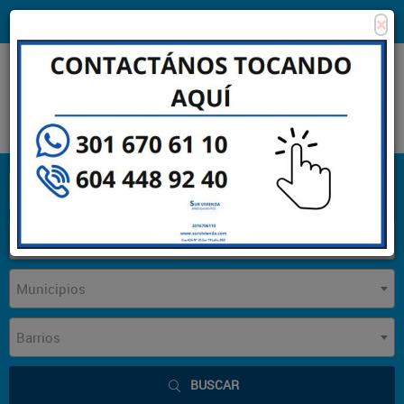
×
Consigna tu propiedad
Zona Clientes
Tipo de inmueble
Municipios
Barrios
BUSCAR