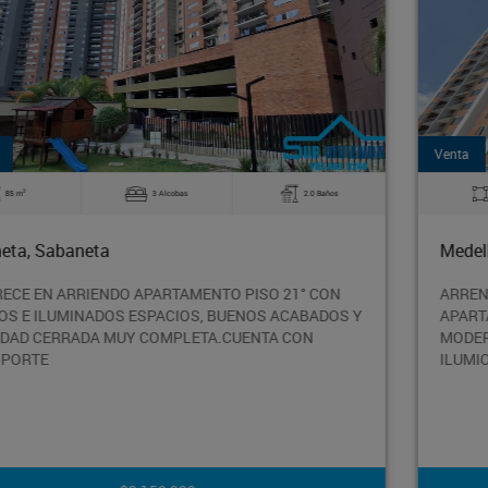
Venta
2
70 m
3 Alcobas
2.0 Baños
Medellín, Medellin
N
ARRENDAMIENTOS SURVIVIENDA ARRIENDA
S Y
APARTAMENTO EN MEDELLIN, CUENTA CON ACABADOS
MODERNOS, ESPACIOS AMPLIOS CON MUY BUENA
ILUMIONACION NATURAL, EXCELE