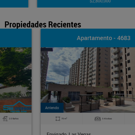
$2,800,000
Propiedades Recientes
Apartamento - 4683
Arriendo
2
70 m
3 Alcobas
2.0 Baños
Envigado, Las Vegas