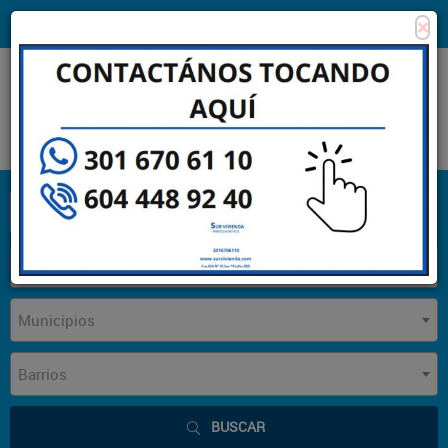
×
Consigna tu propiedad
Zona Clientes
Tipo de inmueble
Municipios
Barrios
BUSCAR