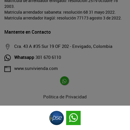
Matrícula de arrendador envigado: resolución 2519 octubre 16
2003.
Matricula arrendador sabaneta: resolución 68 31 mayo 2022.
Matrícula arrendador Itagüí: resolución 77173 agosto 3 de 2022.
Mantente en Contacto
Cra. 43 A #35 Sur 19 OF 202 - Envigado, Colombia
Whatsapp
301 670 6110
www.survivienda.com
Política de Privacidad